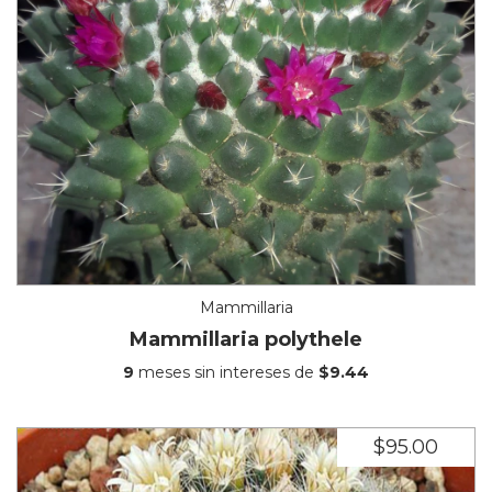
Mammillaria
Mammillaria polythele
9
meses sin intereses de
$9.44
$95.00