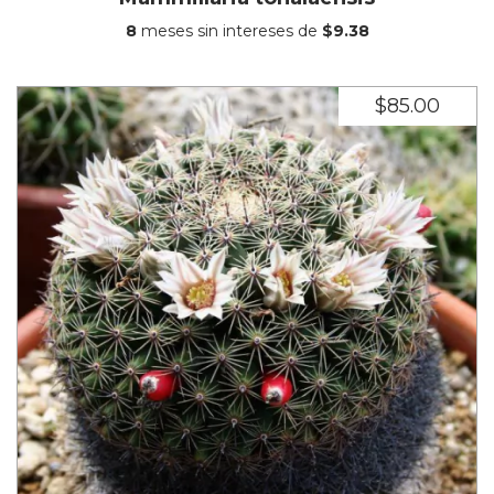
8
meses sin intereses de
$9.38
$85.00