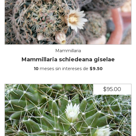
Mammillaria
Mammillaria schiedeana giselae
10
meses sin intereses de
$9.50
$95.00