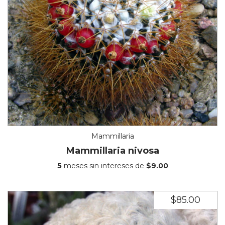
Mammillaria
Mammillaria nivosa
5
meses sin intereses de
$9.00
$85.00