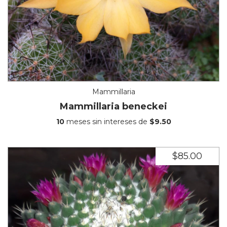
Mammillaria
Mammillaria beneckei
10
meses sin intereses de
$9.50
$85.00