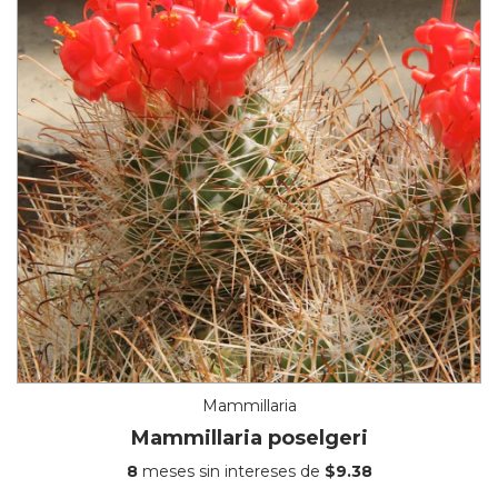
Mammillaria
Mammillaria poselgeri
8
meses sin intereses de
$9.38