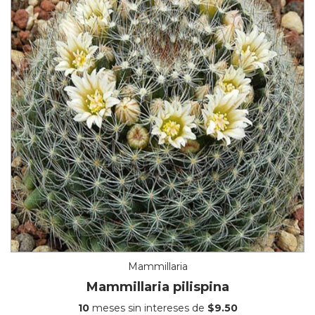
Mammillaria
Mammillaria pilispina
10
meses sin intereses de
$9.50