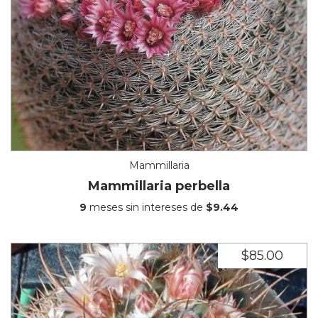
Mammillaria
Mammillaria perbella
9
meses sin intereses de
$9.44
$85.00