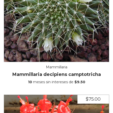
Mammillaria
Mammillaria decipiens camptotricha
10
meses sin intereses de
$9.50
$75.00