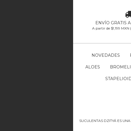
ENVÍO GRATIS 
A partir de $1,199 MXN
NOVEDADES
ALOES
BROMELI
STAPELIOI
SUCULENTAS DZITYÁ ES UNA