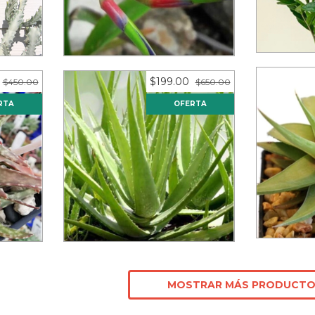
es)
12
meses sin intereses de
12
mese
s de
$41.58
$199.00
$450.00
$650.00
RTA
OFERTA
Hawort
zas)
Aloe vera (10 piezas)
ubombo
s de
12
meses sin intereses de
12
mese
$16.58
MOSTRAR MÁS PRODUCT