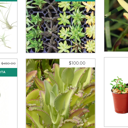
Zephyra
as 2-3"
50 suculentas surtidas de 2"
s de
12
meses sin intereses de
12
mese
$41.58
$100.00
$450.00
RTA
50 sucul
 (10
Kalanchoe laetivirens (10
piezas)
12
mese
s de
11
meses sin intereses de
$9.09