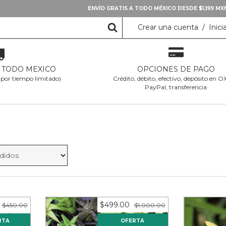
ENVÍO GRATIS A TODO MÉXICO DESDE $1,199 M
Crear una cuenta
/
Inici
A TODO MEXICO
OPCIONES DE PAGO
 (por tiempo limitado)
Crédito, débito, efectivo, depósito en 
PayPal, transferencia
$499.00
$450.00
$1,000.00
RTA
OFERTA