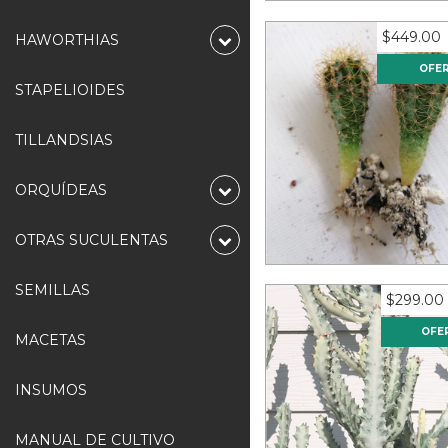
$449.00
HAWORTHIAS
OFE
STAPELIOIDES
TILLANDSIAS
20 cactus surtidos 
ORQUÍDEAS
12
meses sin interese
$37.42
OTRAS SUCULENTAS
SEMILLAS
$299.00
OFE
MACETAS
INSUMOS
MANUAL DE CULTIVO
Euphorbia lactea 'W