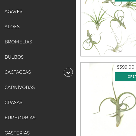
AGAVES
ALOES
Surtido de 10 Tillandsi
12
meses sin interese
BROMELIAS
$24.92
BULBOS
$399.00
CACTÁCEAS
OFE
CARNÍVORAS
CRASAS
Tillandsia schubertii
piezas)
EUPHORBIAS
12
meses sin interese
$33.25
GASTERIAS