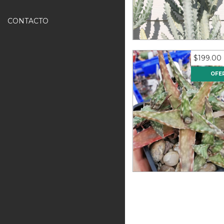
Ghost' (10 esquej
CONTACTO
12
meses sin interese
$24.92
$199.00
OFE
Aloe fragilis (10 pie
12
meses sin interese
$16.58