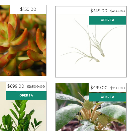
$150.00
$349.00
$450.00
OFERTA
nussbaumerianum
Tillandsia baileyi 'Halley's
10 esquejes)
Comet' (10 piezas)
s sin intereses de
12
meses sin intereses de
$12.50
$29.08
$699.00
$2,500.00
$499.00
$750.00
OFERTA
OFERTA
cas zamiifolia (10
Dorstenia foetida (10 piezas)