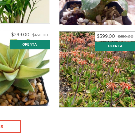
piezas)
12
meses sin intereses de
s sin intereses de
$41.58
$58.25
$299.00
$450.00
$399.00
$650.00
OFERTA
OFERTA
hiopsis limifolia
Aloe vogstii (10 piezas)
ense (10 piezas)
12
meses sin intereses de
s sin intereses de
$33.25
$24.92
OS