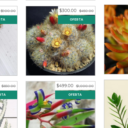
$300.00
$900.00
$450.00
RTA
OFERTA
Sedum 
de 2"
Mammillaria prolifera
(
texensis (10 piezas)
s de
12
mese
12
meses sin intereses de
$25.00
$499.00
$650.00
$1,000.00
RTA
OFERTA
Zamiocul
hite
Billbergia nutans (10 piezas)