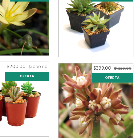
nthes sp. Mix (10
50 suculentas en maceta de
bulbos)
2.5"
s sin intereses de
12
meses sin intereses de
$16.58
$83.25
$700.00
$1,000.00
$399.00
$1,250.00
OFERTA
OFERTA
entas en maceta de
Sarcostemma vanlesseni (10
2"
esquejes)
s sin intereses de
12
meses sin intereses de
$58.33
$33.25