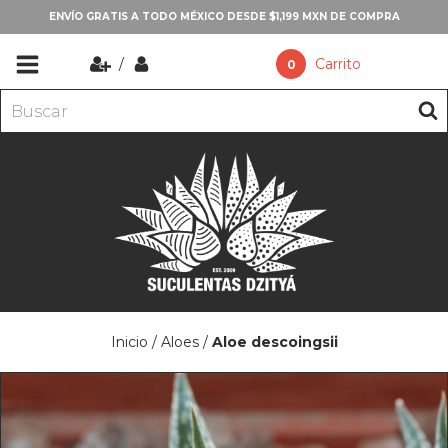
ENVÍO GRATIS A TODO MÉXICO DESDE $1,199 MXN DE COMPRA
/
Carrito
0
Inicio
/
Aloes
/
Aloe descoingsii