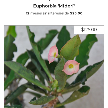
Euphorbia 'Midori'
12
meses sin intereses de
$25.00
$125.00