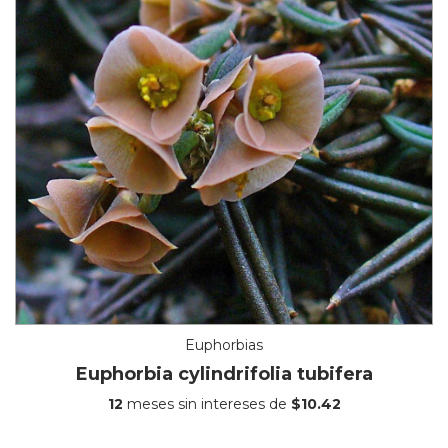
Euphorbias
Euphorbia cylindrifolia tubifera
12
meses sin intereses de
$10.42