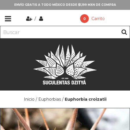
ENVÍO GRATIS A TODO MÉXICO DESDE $1,199 MXN DE COMPRA
/
Carrito
0
Inicio
/
Euphorbias
/
Euphorbia croizatii