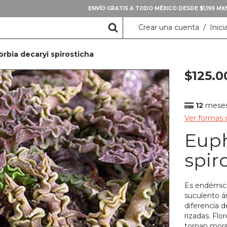
ENVÍO GRATIS A TODO MÉXICO DESDE $1,199 M
Crear una cuenta
/
Inici
rbia decaryi spirosticha
$125.0
12
meses 
Ver formas
Euph
spir
Es endémica
suculento ár
diferencía 
rizadas. Flo
tornan morad