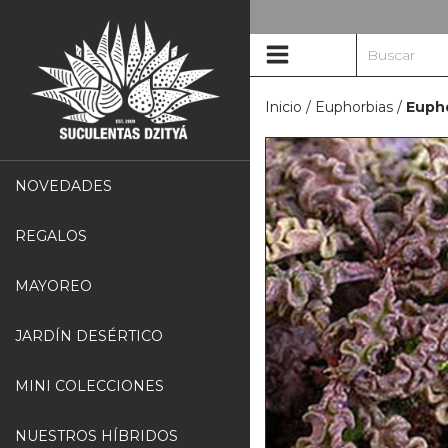
Inicio
/
Euphorbias
/
Eupho
NOVEDADES
REGALOS
MAYOREO
JARDÍN DESÉRTICO
MINI COLECCIONES
NUESTROS HÍBRIDOS