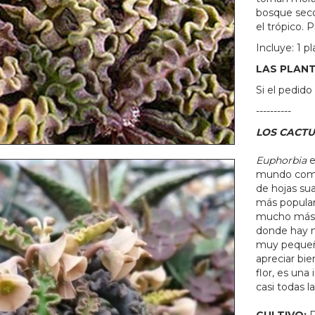
bosque seco
el trópico.
Incluye: 1 p
LAS PLAN
Si el pedid
----------
LOS CACTU
Euphorbia
e
mundo como 
de hojas su
más popular
mucho más i
donde hay m
muy pequeña
apreciar bie
flor, es una
casi todas l