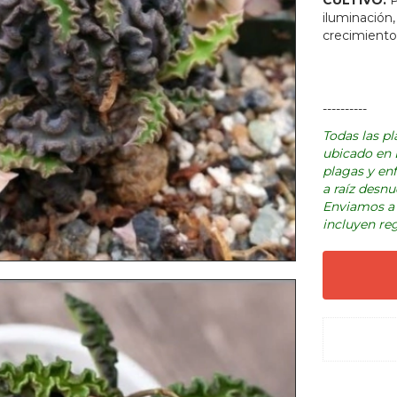
CULTIVO:
P
iluminación
crecimiento
----------
Todas las p
ubicado en D
plagas y en
a raíz desnu
Enviamos a 
incluyen reg