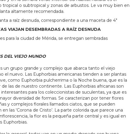
 tropical o subtropical y zonas de arbustos. Le va muy bien en
 Planta altamente recomendada.
lanta a raíz desnuda, correspondiente a una maceta de 4"
TAS VIAJAN DESEMBRADAS A RAÍZ DESNUDA
o es para la ciudad de Mérida, se entregan sembradas
S DEL VIEJO MUNDO
s un grupo grande y complejo que abarca tanto el viejo
el nuevo. Las Euphorbias americanas tienden a ser plantas
ave, como Euphorbia pulcherrima o la Noche buena, que es la
 de las de nuestro continente. Las Euphorbias africanas son
nteresantes para los coleccionistas de suculentas, ya que es
ayor diversidad de formas. Se caracterizan por tener flores
s y complejos florales llamados ciatos, que se pueden
n en las ‘Corona de Cristo’. La parte colorida que parece una
 inflorescencia, la flor es la pequeña parte central y es igual en
as Euphorbias.