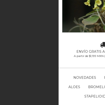
Euphorbia g
12
meses sin inter
ENVÍO GRATIS 
A partir de $1,199 MXN
NOVEDADES
ALOES
BROMELI
STAPELIOI