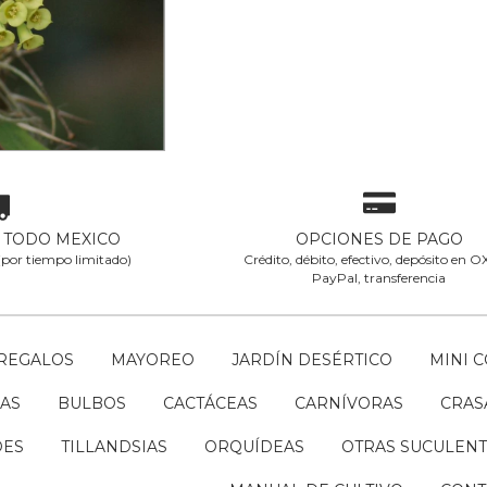
enoudiana
eses de
$20.83
A TODO MEXICO
OPCIONES DE PAGO
 (por tiempo limitado)
Crédito, débito, efectivo, depósito en 
PayPal, transferencia
REGALOS
MAYOREO
JARDÍN DESÉRTICO
MINI 
AS
BULBOS
CACTÁCEAS
CARNÍVORAS
CRAS
DES
TILLANDSIAS
ORQUÍDEAS
OTRAS SUCULENT