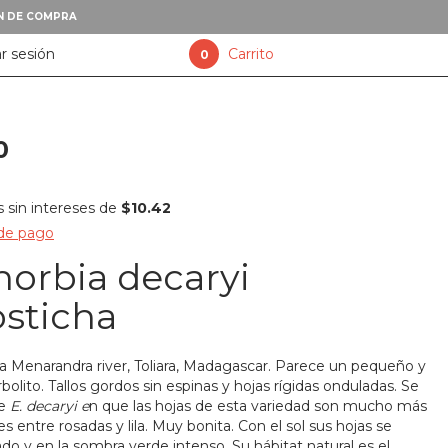
XN DE COMPRA
ar sesión
Carrito
0
0
sin intereses de
$10.42
 de pago
orbia decaryi
osticha
 Menarandra river, Toliara, Madagascar. Parece un pequeño y
bolito. Tallos gordos sin espinas y hojas rígidas onduladas. Se
de
E. decaryi e
n que las hojas de esta variedad son mucho más
res entre rosadas y lila. Muy bonita. Con el sol sus hojas se
o y en la sombra verde intenso. Su hábitat natural es el