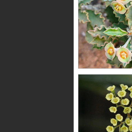
Euphorbia capsa
12
meses sin inter