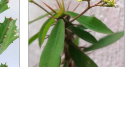
Euphorbia 'Midori'
.67
12
meses sin intereses de
$25.00