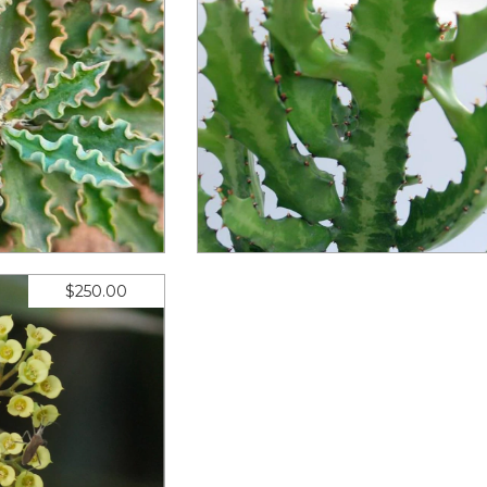
intmariensis
Euphorbia lactea
eses de
$29.17
12
meses sin intereses de
$16
$250.00