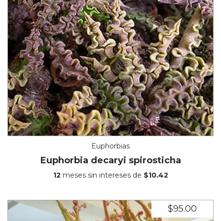
Euphorbias
Euphorbia decaryi spirosticha
12
meses sin intereses de
$10.42
$95.00