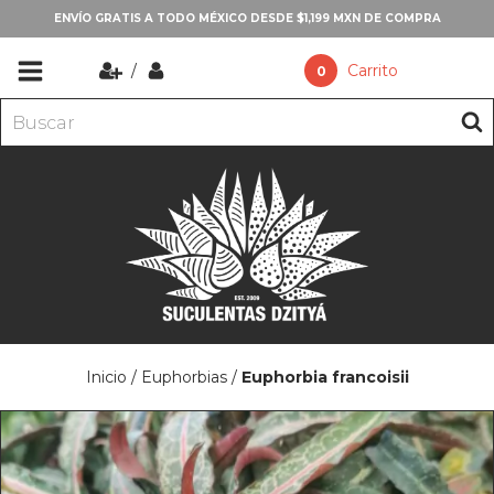
ENVÍO GRATIS A TODO MÉXICO DESDE $1,199 MXN DE COMPRA
/
Carrito
0
Inicio
/
Euphorbias
/
Euphorbia francoisii