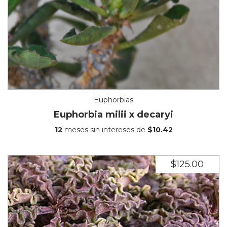
Euphorbias
Euphorbia milii x decaryi
12
meses sin intereses de
$10.42
$125.00