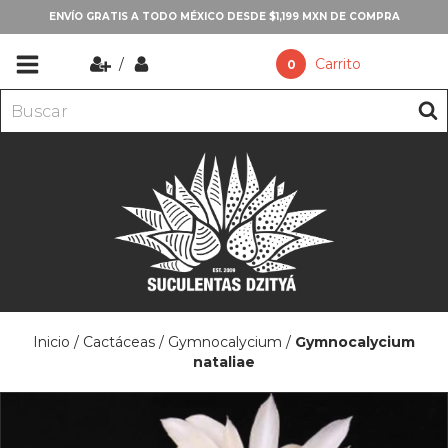
ENVÍO GRATIS A TODO MÉXICO DESDE $1,199 MXN DE COMPRA
/
Carrito
0
Inicio
/
Cactáceas
/
Gymnocalycium
/
Gymnocalycium
nataliae