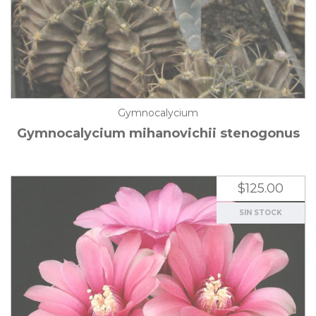
Gymnocalycium
Gymnocalycium mihanovichii stenogonus
$125.00
SIN STOCK