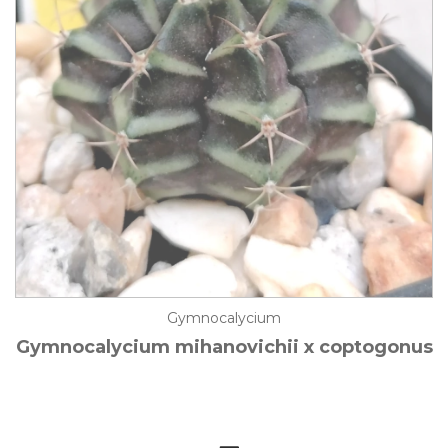
Gymnocalycium
Gymnocalycium mihanovichii x coptogonus