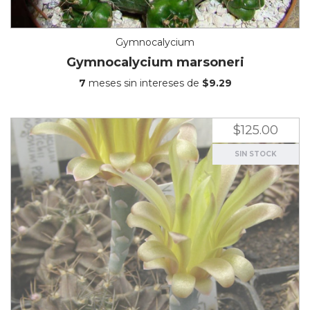
Gymnocalycium
Gymnocalycium marsoneri
7
meses sin intereses de
$9.29
$125.00
SIN STOCK