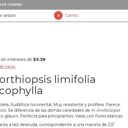
XN DE COMPRA
ar sesión
Carrito
0
sin intereses de
$9.38
 de pago
rthiopsis limifolia
cophylla
lela, Sudáfrica nororiental. Muy resistente y prolífera. Parece
tico. Se diferencía de las demás variedades de
H. limifolia
por
co glauco. Perfecta para principiantes. Varas con flores blancas.
lanta a raíz desnuda, correspondiente a una maceta de 2.5"