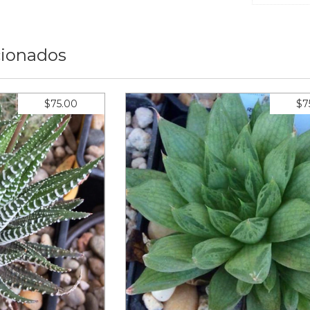
cionados
$75.00
$7
uata zebrina
Haworthia cooperi ligul
eses de
$9.38
8
meses sin intereses de
$9.