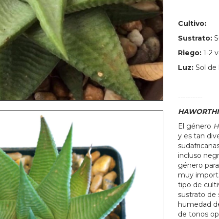
Cultivo:
Sustrato:
S
Riego:
1-2 
Luz:
Sol de 
----------
HAWORTHI
El género
H
y es tan di
sudafricanas
incluso neg
género para
muy importa
tipo de cult
sustrato de
humedad de 
de tonos op