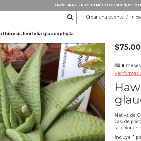
ENVÍO GRATIS A TODO MÉXICO DESDE $1,199 M
Crear una cuenta
/
Inici
thiopsis limifolia glaucophylla
$75.00
8
meses 
Ver formas
Hawo
glau
Nativa de Go
casi de plás
su color úni
Incluye: 1 p