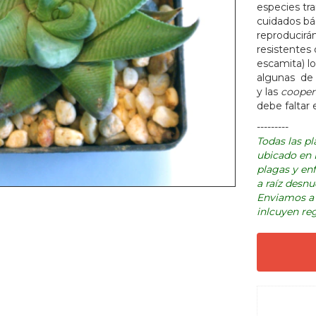
especies tr
cuidados bá
reproducirá
resistentes 
escamita) lo
algunas de 
y las
cooper
debe faltar 
---------
Todas las p
ubicado en D
plagas y en
a raíz desnu
Enviamos a 
inlcuyen reg