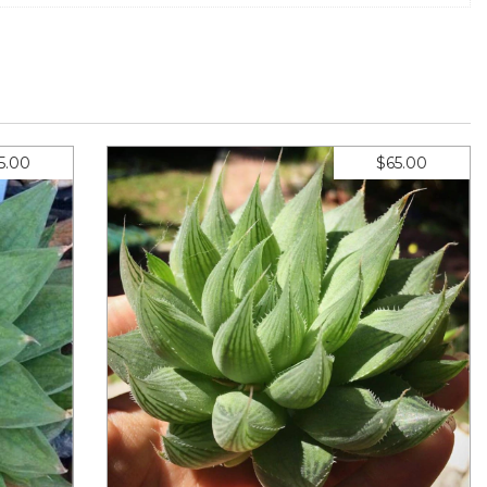
5.00
$65.00
ata
Haworthia cooperi cooperi
38
7
meses sin intereses de
$9.29