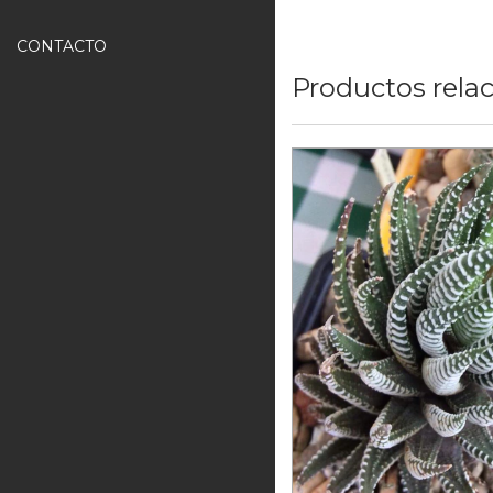
CONTACTO
Productos rela
Haworthia atten
8
meses sin inter