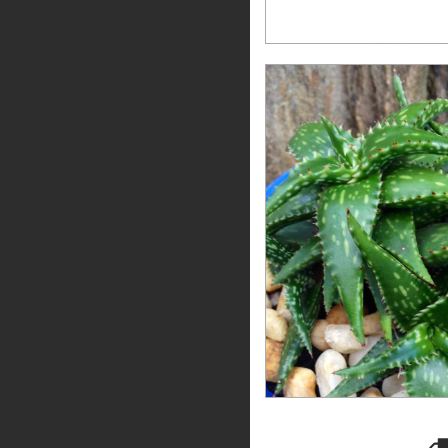
Aloe jucunda 
12
meses sin inter