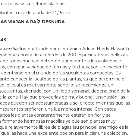
enaje. Varas con flores blancas.
plantas a raíz desnuda de 2" / 5 cm
AS VIAJAN A RAÍZ DESNUDA
AS
aworthia
fue bautizado por el botánico Adrian Hardy Haworth
verso que consta de alrededor de 200 especies. Estas bellezas
, de tonos que van del verde tranparente a los violáceos e
ros, con gran variedad de formas y texturas, son un excelente
 adentrarse en el mundo de las suculentas compactas. Es
nte conocer la localidad de las plantas, ya que determina el
ivo, el cual es relativamente sencillo: se recomienda un
 suculentas, drenado, con un riego semanal, dependiendo de la
la zona. Hay que proveerlas de muy buena iluminación, las
acos pueden ser acostumbradas a sol directo mientras que las
ansparentes prefieren una luz menos intensa. Con estos
sicos las plantas constantemente estarán en flor y se
n formando hermosas macollas ya que son plantas muy
que relativamente libres de plagas (su principal enemigo es la
 que las hace una excelente opción para iniciar una colección,