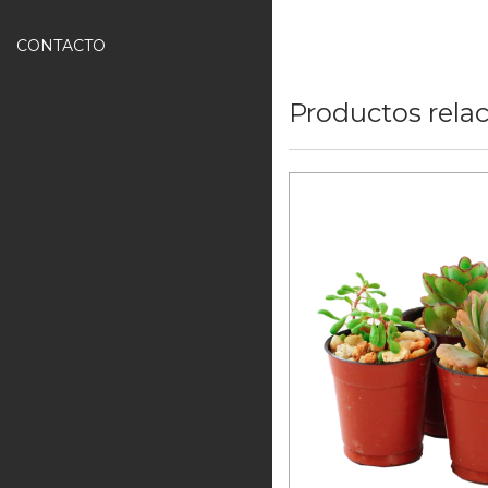
CONTACTO
Productos rela
50 suculentas en
12
meses sin inter