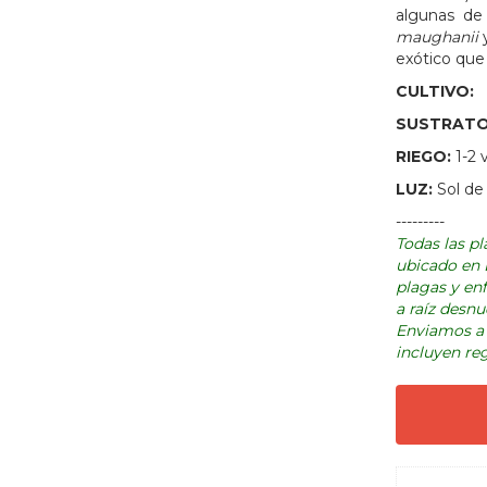
algunas de 
maughanii
exótico que 
CULTIVO:
SUSTRAT
RIEGO:
1-2 
LUZ:
Sol de
---------
Todas las p
ubicado en D
plagas y en
a raíz desnu
Enviamos a 
incluyen reg