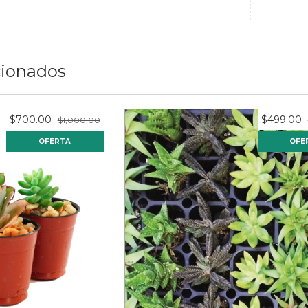
cionados
$700.00
$499.00
$1,000.00
OFERTA
OFE
 maceta de 2"
50 suculentas surtidas d
eses de
$58.33
12
meses sin intereses de
$41