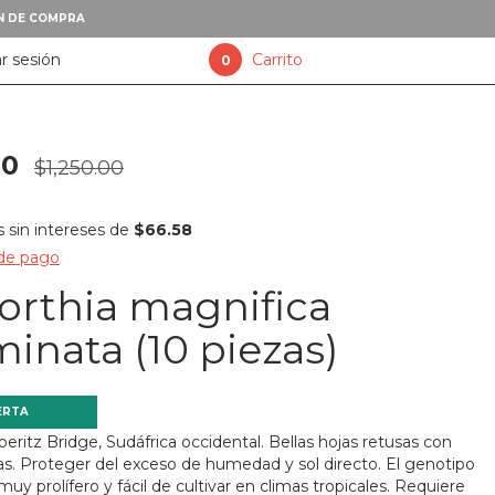
XN DE COMPRA
ar sesión
Carrito
0
00
$1,250.00
sin intereses de
$66.58
 de pago
rthia magnifica
inata (10 piezas)
ERTA
eritz Bridge, Sudáfrica occidental. Bellas hojas retusas con
cas. Proteger del exceso de humedad y sol directo. El genotipo
muy prolífero y fácil de cultivar en climas tropicales. Requiere