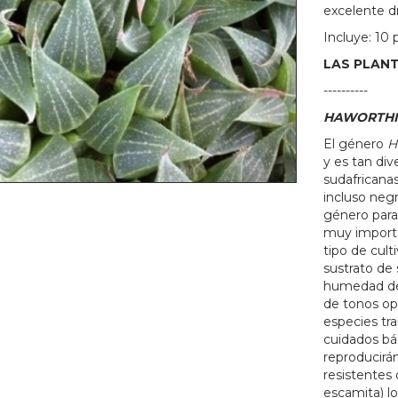
excelente dr
Incluye: 10 
LAS PLANT
----------
HAWORTHI
El género
H
y es tan di
sudafricanas
incluso neg
género para
muy importa
tipo de cult
sustrato de
humedad de 
de tonos op
especies tr
cuidados bá
reproducirá
resistentes 
escamita) lo