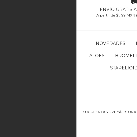
ENVÍO GRATIS 
A partir de $1,199 MXN
NOVEDADES
ALOES
BROMELI
STAPELIOI
SUCULENTAS DZITYÁ ES UNA