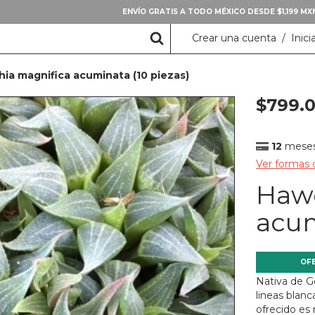
ENVÍO GRATIS A TODO MÉXICO DESDE $1,199 M
Crear una cuenta
/
Inici
ia magnifica acuminata (10 piezas)
$799.
12
meses 
Ver formas
Hawo
acum
OF
Nativa de Go
lineas blan
ofrecido es 