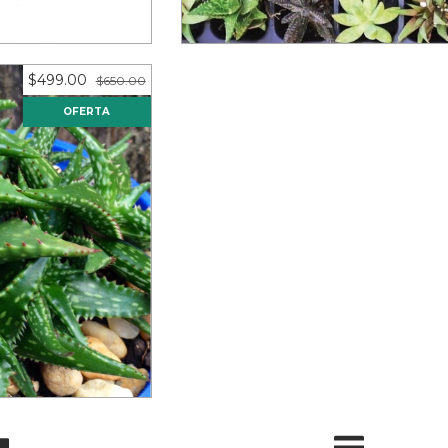
$499.00
$650.00
OFERTA
(10 piezas)
eses de
$41.58