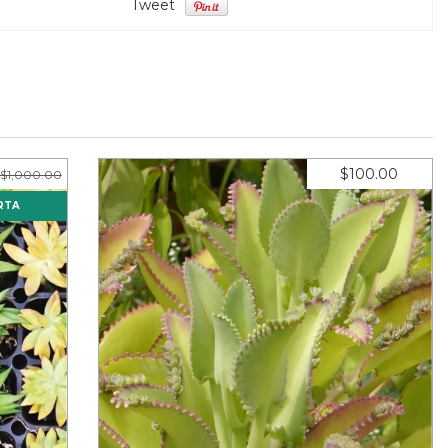
Tweet
$100.00
$1,000.00
RTA
e 2"
Kalanchoe laetivirens (10 piezas)
.58
11
meses sin intereses de
$9.09