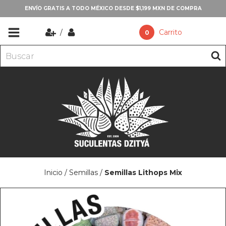
ENVÍO GRATIS A TODO MÉXICO DESDE $1,199 MXN DE COMPRA
/
Carrito
0
Inicio
/
Semillas
/
Semillas Lithops Mix