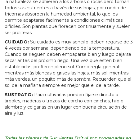
la naturaleza se adhieren a los árboles o rocas pero toman
todos sus nutrientes a través de sus hojas, por medio de
tricomas absorben la humedad ambiental, lo que les
permite adaptarse fácilmente a condiciones climáticas
difíciles. Son plantas que florecen continuamente y suelen
ser prolíferas.
CUIDADO:
Su cuidado es muy sencillo, deben regarse de 3-
4 veces por semana, dependiendo de la temperatura.
Cuando se rieguen deben empaparse bien y luego dejarse
secar antes del próximo riego. Una vez que estén bien
establecidas, prefieren pleno sol. Como regla general:
mientras más blancas o grises las hojas, más sol; mientras
más verdes, un poquito más de sombra. Recuerden que el
sol de la mañana siempre es mejor que el de la tarde.
SUSTRATO:
Para cultivarlas pueden fijarse directo a
árboles, maderas o trozos de corcho con cinchos, hilo o
alambre y colgarlas en un lugar con buena circulación de
aire y luz.
------
Todas las plantas de Suculentas Dzityá son propagadas en