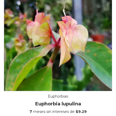
Euphorbias
Euphorbia lupulina
7
meses sin intereses de
$9.29