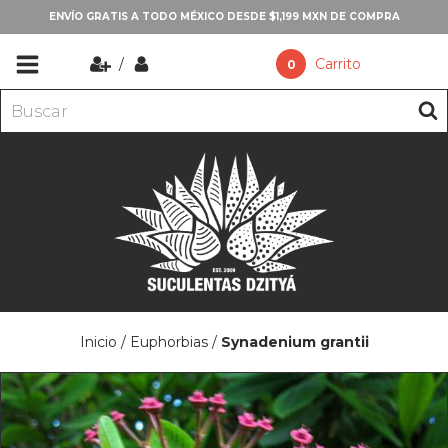
ENVÍO GRATIS A TODO MÉXICO DESDE $1,199 MXN DE COMPRA
/
Carrito
0
Inicio
/
Euphorbias
/
Synadenium grantii